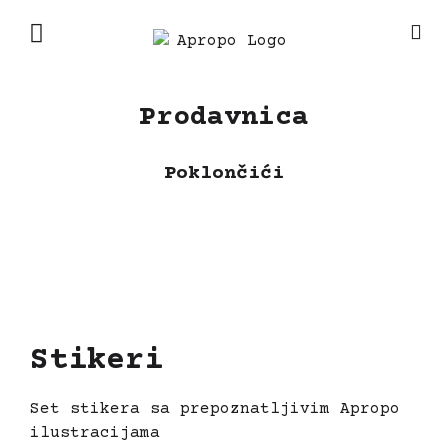
FOTO ARHIVA
Prodavnica
Poklončići
Stikeri
Set stikera sa prepoznatljivim Apropo
ilustracijama