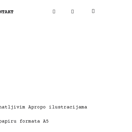
NTAKT
natljivim Apropo ilustracijama
papiru formata A5