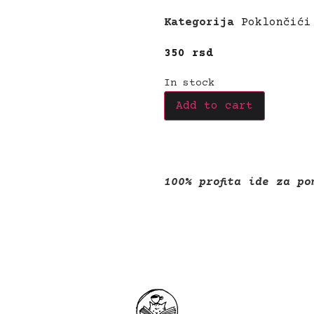
Kategorija
Poklončići
350
rsd
In stock
Add to cart
100% profita ide za p