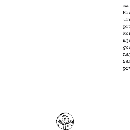
sa
Mi
tr
pr
ko
mj
go
na
Sa
pr