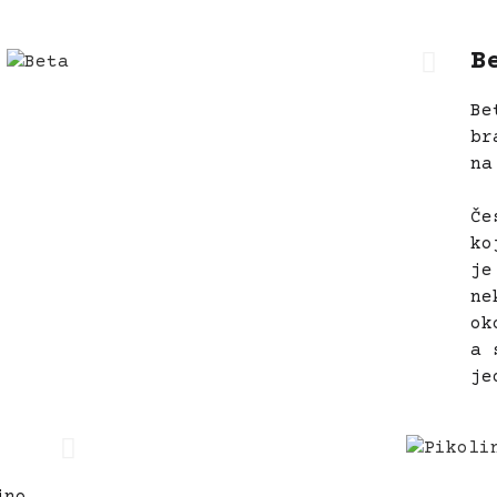
B
Be
br
na
Če
ko
je
ne
ok
a 
je
jno