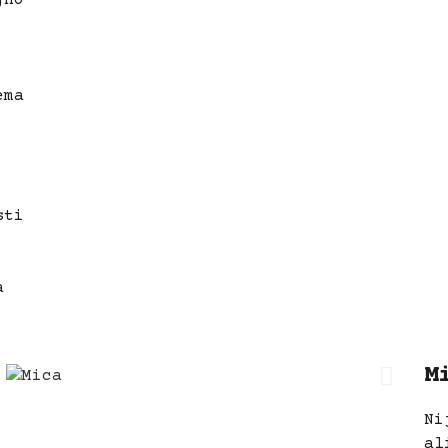
ema
sti
a
M
Ni
al