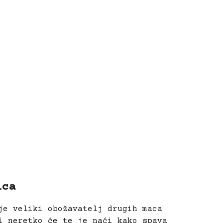
ica
je veliki obožavatelj drugih maca
i neretko će te je naći kako spava