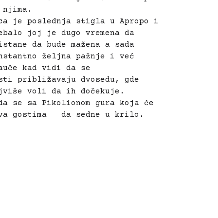
 njima.
ca je poslednja stigla u Apropo i
ebalo joj je dugo vremena da
istane da bude mažena a sada
nstantno željna pažnje i već
auče kad vidi da se
sti približavaju dvosedu, gde
jviše voli da ih dočekuje.
da se sa Pikolionom gura koja će
va gostima da sedne u krilo.