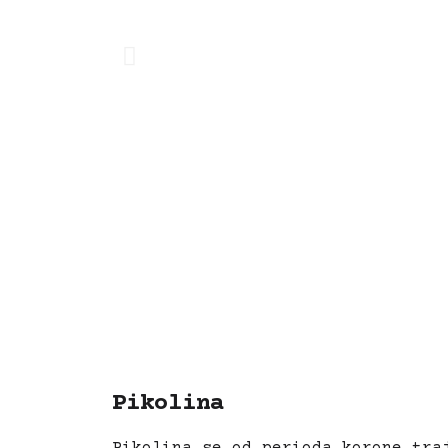
Pikolina
Pikolina se od perioda korone tra