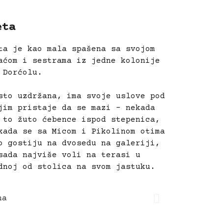
eta
ta je kao mala spašena sa svojom
aćom i sestrama iz jedne kolonije
 Dorćolu.
sto uzdržana, ima svoje uslove pod
jim pristaje da se mazi – nekada
 to žuto ćebence ispod stepenica,
kada se sa Micom i Pikolinom otima
o gostiju na dvosedu na galeriji,
sada najviše voli na terasi u
dnoj od stolica na svom jastuku.