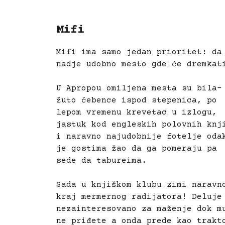
Mifi
Mifi ima samo jedan prioritet: da
nadje udobno mesto gde će dremka
U Apropou omiljena mesta su bila-
žuto ćebence ispod stepenica, po
lepom vremenu krevetac u izlogu,
jastuk kod engleskih polovnih knj
i naravno najudobnije fotelje oda
je gostima žao da ga pomeraju pa
sede da tabureima.
Sada u knjiškom klubu zimi naravn
kraj mermernog radijatora! Deluje
nezainteresovano za maženje dok m
ne priđete a onda prede kao trakt