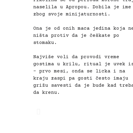
naselila u Apropou. Dobila je ime
zbog svoje minijaturnosti.
Ona je od onih maca jedina koja n
ništa protiv da je češkate po
stomaku.
Najviše voli da provodi vreme
gostima u krilu, ritual je uvek i
– prvo mesi, onda se licka i na
kraju zaspi pa gosti često imaju
grižu savesti da je bude kad treb
da krenu.