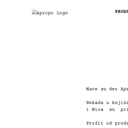
PROD
Mace su deo Ap
Nekada u knjiž
i Mica su pri
Profit od prod