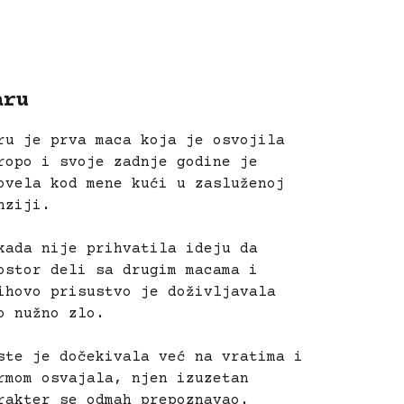
aru
ru je prva maca koja je osvojila
ropo i svoje zadnje godine je
ovela kod
mene kući u zasluženoj
nziji.
kada nije prihvatila ideju da
ostor deli sa drugim macama i
ihovo prisustvo je
doživljavala
o nužno zlo.
ste je dočekivala već na vratima i
rmom osvajala, njen izuzetan
rakter se
odmah prepoznavao.