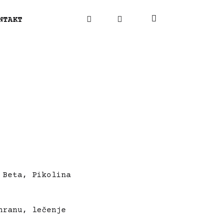
NTAKT
 Beta, Pikolina
hranu, lečenje