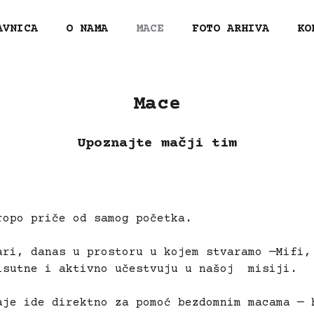
AVNICA
O NAMA
MACE
FOTO ARHIVA
KO
Mace
Upoznajte mačji tim
ropo priče od samog početka.
ari, danas u prostoru u kojem stvaramo —Mifi,
sutne i aktivno učestvuju u našoj misiji.
aje ide direktno za pomoć bezdomnim macama — 