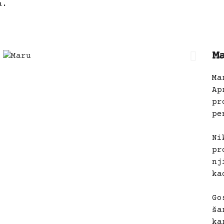
ma.
M
Ma
Ap
pr
pe
Ni
pr
nj
ka
Go
ša
ka